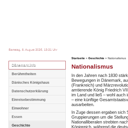
Samstag, 8. August 2026, 13:21 Uhr
Startseite
»
Geschichte
» Nationalismus
Dänemark.info
Nationalismus
Berühmtheiten
In den Jahren nach 1830 stärkt
Bewegungen in Dänemark, auch
Dänisches Königshaus
(Frankreich) und Märzrevoluti
amtierende König Friedrich VII
Datenschutzerklärung
im Land und ließ – wohl auch i
– eine künftige Gesamtstaatsv
Einreisebestimmung
ausarbeiten.
Einwohner
In Zuge dessen ergaben sich 
Gruppierungen um die Stellun
Essen
Nationalliberalen strebten nac
Geschichte
Königreich, während die deuts