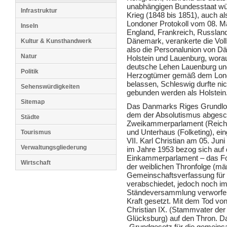
unabhängigen Bundesstaat wün
Infrastruktur
Krieg (1848 bis 1851), auch al
Londoner Protokoll vom 08. Ma
Inseln
England, Frankreich, Russlan
Dänemark, verankerte die Vol
Kultur & Kunsthandwerk
also die Personalunion von 
Natur
Holstein und Lauenburg, worau
deutsche Lehen Lauenburg und H
Politik
Herzogtümer gemäß dem London
belassen, Schleswig durfte ni
Sehenswürdigkeiten
gebunden werden als Holstein
Sitemap
Das Danmarks Riges Grundlov
dem der Absolutismus abgescha
Städte
Zweikammerparlament (Reichs
und Unterhaus (Folketing), ein
Tourismus
VII. Karl Christian am 05. Ju
Verwaltungsgliederung
im Jahre 1953 bezog sich auf
Einkammerparlament – das Folk
Wirtschaft
der weiblichen Thronfolge (män
Gemeinschaftsverfassung für
verabschiedet, jedoch noch im
Ständeversammlung verworfen
Kraft gesetzt. Mit dem Tod von
Christian IX. (Stammvater der
Glücksburg) auf den Thron. 
„Grundgesetz für die gemeins