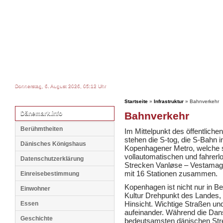
Donnerstag, 6. August 2026, 05:12 Uhr
Startseite
»
Infrastruktur
» Bahnverkehr
Dänemark.info
Bahnverkehr
Berühmtheiten
Im Mittelpunkt des öffentlich
stehen die S-tog, die S-Bahn 
Dänisches Königshaus
Kopenhagener Metro, welche sei
vollautomatischen und fahrer
Datenschutzerklärung
Strecken Vanløse – Vestamage
mit 16 Stationen zusammen.
Einreisebestimmung
Kopenhagen ist nicht nur in Bez
Einwohner
Kultur Drehpunkt des Landes,
Hinsicht. Wichtige Straßen un
Essen
aufeinander. Während die Dan
Geschichte
bedeutsamsten dänischen Strec