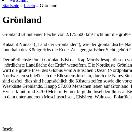
Wirtschaft
Startseite
»
Inseln
» Grönland
Grönland
Grönland ist mit einer Fläche von 2.175.600 km² nicht nur die größ
Kalaallit Nunaat („Land der Grönländer“), wie der grönländische Name 
innerhalb des Königreichs die Rede. Aus geografischer Sicht gehört
Der nördlichste Punkt Grönlands ist das Kap Morris Jesup, diesem v
„nördlichste Landfläche der Erde“ wetteifern. Die Nordküste Grönlan
wird die größte Insel des Globus vom Arktischen Ozean (Nordpolarme
Nordwesten schließt sich die Ellesmere-Insel an, durch die Nares-S
sind eisfrei, dies sind hauptsächlich die Küstenstreifen sowie die vo
Westküste Grönlands. Knapp 57.000 Menschen leben auf Grønland. Die
Hvitserk mit rund 3.700 Metern. Ferner birgt die Insel den Ilulissa
in dem unter anderem Moschusochsen, Eisbären, Walrosse, Polarfüch
Inseln