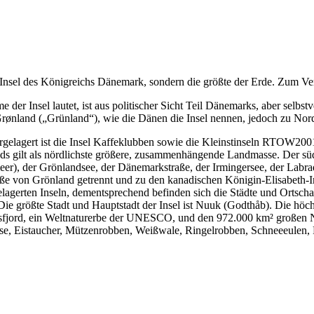
te Insel des Königreichs Dänemark, sondern die größte der Erde. Zum V
der Insel lautet, ist aus politischer Sicht Teil Dänemarks, aber selbst
 Grønland („Grünland“), wie die Dänen die Insel nennen, jedoch zu Nor
orgelagert ist die Insel Kaffeklubben sowie die Kleinstinseln RTOW20
ds gilt als nördlichste größere, zusammenhängende Landmasse. Der südl
er), der Grönlandsee, der Dänemarkstraße, der Irmingersee, der Labrad
traße von Grönland getrennt und zu den kanadischen Königin-Elisabeth
rgelagerten Inseln, dementsprechend befinden sich die Städte und Ortscha
 größte Stadt und Hauptstadt der Insel ist Nuuk (Godthåb). Die höchs
t-Eisfjord, ein Weltnaturerbe der UNESCO, und den 972.000 km² großen
se, Eistaucher, Mützenrobben, Weißwale, Ringelrobben, Schneeeulen,