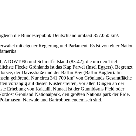
ergleich die Bundesrepublik Deutschland umfasst 357.050 km².
verwaltet mit eigener Regierung und Parlament. Es ist von einer Nation
damerika.
01, ATOW1996 und Schmitt´s Island (83-42), die um den Titel
ichste Flecke Grönlands ist das Kap Farvel (Insel Eggers). Begrenzt
orsee, der Davisstraße und der Baffin Bay (Baffin Bugten). Im
-Inseln gehörend. Nur circa 341.700 km² von Grönlands Gesamtfläche
ften vorrangig auf diesen Küstenstreifen, vor allen Dingen an der
te Erhebung von Kalaallit Nunaat ist der Gunnbjørns Fjeld oder
 Nordost-Grönland-Nationalpark, den größten Nationalpark der Erde,
 Polarhasen, Narwale und Bartrobben endemisch sind.