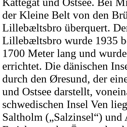
Kattegat und Ostsee. Bei Mi
der Kleine Belt von den Br
Lillebæltsbro überquert. D
Lillebæltsbro wurde 1935 be
1700 Meter lang und wurde 
errichtet. Die dänischen In
durch den Øresund, der ein
und Ostsee darstellt, vonei
schwedischen Insel Ven lie
Saltholm („Salzinsel“) und