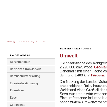
Freitag, 7. August 2026, 06:20 Uhr
Startseite
»
Natur
» Umwelt
Dänemark.info
Umwelt
Berühmtheiten
Die Staatsfläche des Königrei
2.220.000 km², wobei
Grönla
Dänisches Königshaus
Dänemark mit einer Fläche von 
den rund 1.400 km²
Färöern
.
Datenschutzerklärung
Die Nutzung der Landesfläche f
Einreisebestimmung
entscheidende Rolle, heutzut
Weideland einen Großteil der 
Einwohner
Seen mussten hierfür weichen
Eine umfassende Industrialisi
Essen
hatten zudem Umweltverschmu
Geschichte