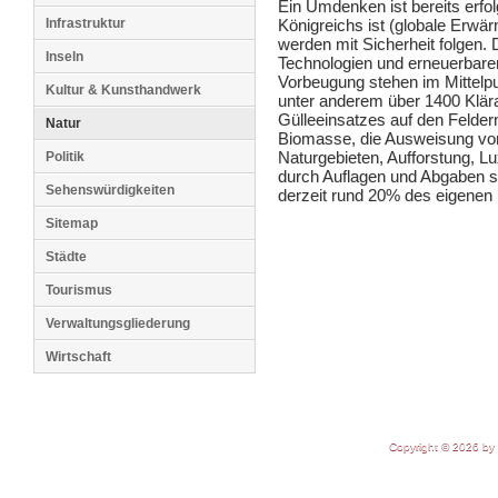
Ein Umdenken ist bereits erfol
Infrastruktur
Königreichs ist (globale Erwär
werden mit Sicherheit folgen.
Inseln
Technologien und erneuerbare
Vorbeugung stehen im Mitte
Kultur & Kunsthandwerk
unter anderem über 1400 Klära
Gülleeinsatzes auf den Felder
Natur
Biomasse, die Ausweisung von
Naturgebieten, Aufforstung, L
Politik
durch Auflagen und Abgaben s
Sehenswürdigkeiten
derzeit rund 20% des eigenen 
Sitemap
Städte
Tourismus
Verwaltungsgliederung
Wirtschaft
Copyright © 2026 by 