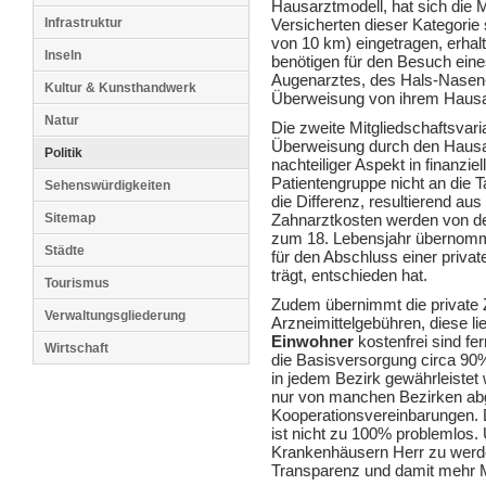
Hausarztmodell, hat sich die 
Infrastruktur
Versicherten dieser Kategorie
von 10 km) eingetragen, erhal
Inseln
benötigen für den Besuch ein
Augenarztes, des Hals-Nasen
Kultur & Kunsthandwerk
Überweisung von ihrem Hausa
Natur
Die zweite Mitgliedschaftsvaria
Überweisung durch den Hausarz
Politik
nachteiliger Aspekt in finanzie
Patientengruppe nicht an die 
Sehenswürdigkeiten
die Differenz, resultierend aus
Sitemap
Zahnarztkosten werden von de
zum 18. Lebensjahr übernomm
Städte
für den Abschluss einer priva
trägt, entschieden hat.
Tourismus
Zudem übernimmt die private 
Verwaltungsgliederung
Arzneimittelgebühren, diese l
Einwohner
kostenfrei sind fer
Wirtschaft
die Basisversorgung circa 90%
in jedem Bezirk gewährleiste
nur von manchen Bezirken abg
Kooperationsvereinbarungen.
ist nicht zu 100% problemlos.
Krankenhäusern Herr zu werde
Transparenz und damit mehr M