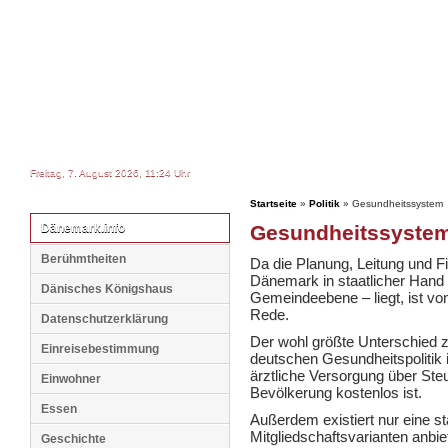
Freitag, 7. August 2026, 11:24 Uhr
Startseite
»
Politik
» Gesundheitssystem
Dänemark.info
Gesundheitssyste
Berühmtheiten
Da die Planung, Leitung und F
Dänemark in staatlicher Hand 
Dänisches Königshaus
Gemeindeebene – liegt, ist v
Rede.
Datenschutzerklärung
Der wohl größte Unterschied
Einreisebestimmung
deutschen Gesundheitspolitik 
ärztliche Versorgung über Steue
Einwohner
Bevölkerung kostenlos ist.
Essen
Außerdem existiert nur eine s
Mitgliedschaftsvarianten anbiet
Geschichte