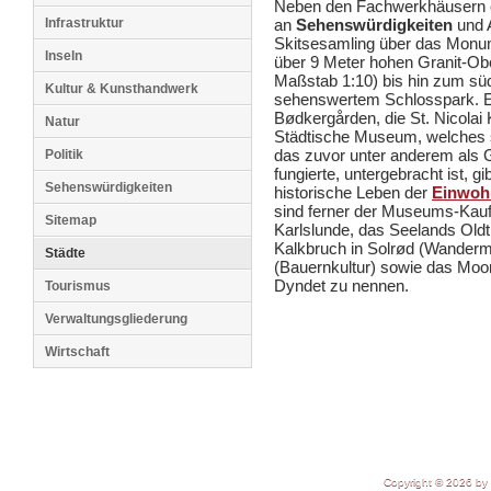
Neben den Fachwerkhäusern erw
Infrastruktur
an
Sehenswürdigkeiten
und 
Skitsesamling über das Monume
Inseln
über 9 Meter hohen Granit-Obe
Maßstab 1:10) bis hin zum süd
Kultur & Kunsthandwerk
sehenswertem Schlosspark. Ei
Bødkergården, die St. Nicola
Natur
Städtische Museum, welches s
das zuvor unter anderem als
Politik
fungierte, untergebracht ist, gi
Sehenswürdigkeiten
historische Leben der
Einwoh
sind ferner der Museums-Kauf
Sitemap
Karlslunde, das Seelands Oldt
Kalkbruch in Solrød (Wanderm
Städte
(Bauernkultur) sowie das Moorg
Dyndet zu nennen.
Tourismus
Verwaltungsgliederung
Wirtschaft
Copyright © 2026 by 