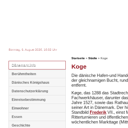
Sonntag, 9. August 2026, 16:32 Uhr
Startseite
»
Städte
» Koge
Dänemark.info
Koge
Berühmtheiten
Die dänische Hafen-und Handel
der gleichnamigen Bucht, run
Dänisches Königshaus
entfernt.
Datenschutzerklärung
Køge, das 1288 das Stadtrecht
Fachwerkhäuser, darunter da
Einreisebestimmung
Jahre 1527, sowie das Rathau
seiner Art in Dänemark. Der h
Einwohner
Standbild
Frederik
VII., einst
Ritterturnieren und öffentlich
Essen
wöchentlichen Markttage (Mit
Geschichte