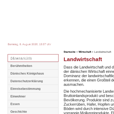
Samstag, 8. August 2026, 13:37 Uhr
Startseite
»
Wirtschaft
» Landwirtschaft
Dänemark.info
Landwirtschaft
Berühmtheiten
Dass die Landwirtschaft und d
der dänischen Wirtschaft einn
Dänisches Königshaus
Dominanz der landwirtschaftli
erkennen, die einen Großteil
Datenschutzerklärung
ausmachen.
Einreisebestimmung
Die hochmechanisierte Landwir
Bruttoinlandsprodukt und besc
Einwohner
Bevölkerung. Produkte sind zu
Zuckerrüben, Hafer, Hopfen un
Essen
Böden wird durch intensive D
Geschichte
vorrangig Molkereiprodukte, F