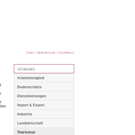
Inhalt
|
Datenschutz
|
Impressum
Wirtschaft
Arbeitslosigkeit
d
Bodenschätze
r
e
Dienstleistungen
e
Import & Export
 das
Industrie
Landwirtschaft
Tourismus