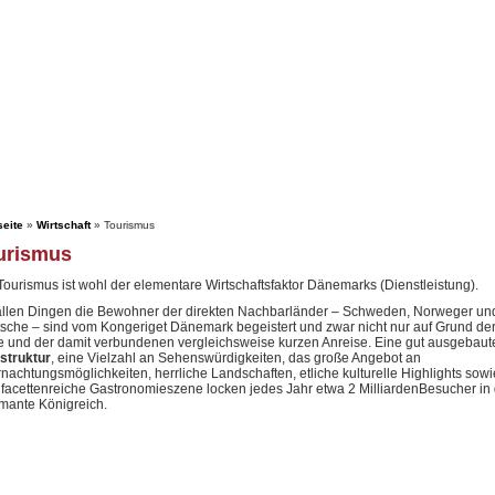
seite
»
Wirtschaft
» Tourismus
urismus
Tourismus ist wohl der elementare Wirtschaftsfaktor Dänemarks (Dienstleistung).
allen Dingen die Bewohner der direkten Nachbarländer – Schweden, Norweger un
sche – sind vom Kongeriget Dänemark begeistert und zwar nicht nur auf Grund de
 und der damit verbundenen vergleichsweise kurzen Anreise. Eine gut ausgebaut
astruktur
, eine Vielzahl an Sehenswürdigkeiten, das große Angebot an
nachtungsmöglichkeiten, herrliche Landschaften, etliche kulturelle Highlights sowi
 facettenreiche Gastronomieszene locken jedes Jahr etwa 2 MilliardenBesucher in
mante Königreich.