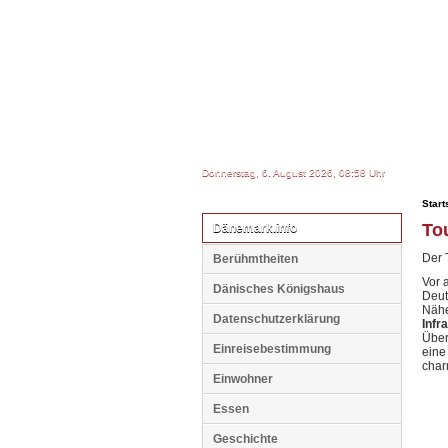
Donnerstag, 6. August 2026, 08:58 Uhr
Start
To
Dänemark.info
Der 
Berühmtheiten
Vor 
Dänisches Königshaus
Deut
Nähe
Datenschutzerklärung
Infr
Über
Einreisebestimmung
eine
char
Einwohner
Essen
Geschichte